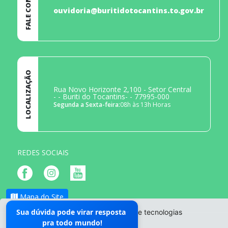
FALE CONOSCO
ouvidoria@buritidotocantins.to.gov.br
LOCALIZAÇÃO
Rua Novo Horizonte 2,100 - Setor Central
- - Buriti do Tocantins- - 77995-000
Segunda a Sexta-feira:
08h às 13h Horas
REDES SOCIAIS
Mapa do Site
Sua dúvida pode virar resposta
O site da Prefeitura não utiliza cookies e tecnologias
pra todo mundo!
semelhantes.