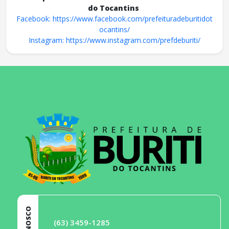
do Tocantins
Facebook: https://www.facebook.com/prefeituradeburitidot
ocantins/
Instagram: https://www.instagram.com/prefdeburiti/
conteúdo
rodapé
(63) 3459-1285